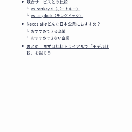
競合サービスとの比較
vs Portkey.ai（ポートキー）
vs Langdock（ラングドック）
Nexos.aiはどんな日本企業におすすめ？
おすすめできる企業
おすすめできない企業
まとめ：まずは無料トライアルで「モデル比
較」を試そう
ト