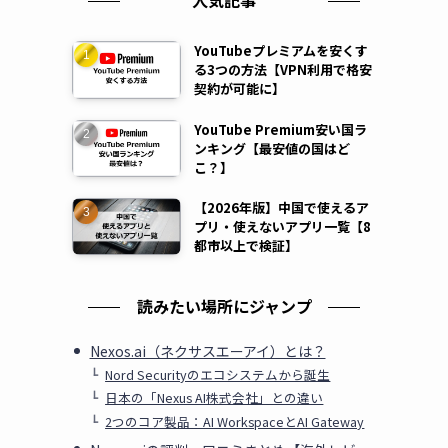
人気記事
YouTubeプレミアムを安くす
る3つの方法【VPN利用で格安
契約が可能に】
YouTube Premium安い国ラ
ンキング【最安値の国はど
こ？】
【2026年版】中国で使えるア
プリ・使えないアプリ一覧【8
都市以上で検証】
読みたい場所にジャンプ
Nexos.ai（ネクサスエーアイ）とは？
Nord Securityのエコシステムから誕生
日本の「Nexus AI株式会社」との違い
2つのコア製品：AI WorkspaceとAI Gateway