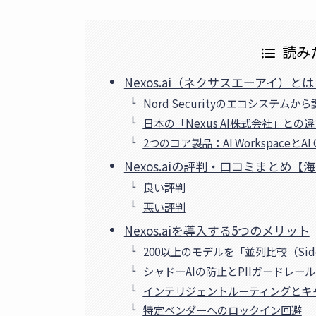
読み
Nexos.ai（ネクサスエーアイ）と
Nord Securityのエコシステムか
日本の「Nexus AI株式会社」との
2つのコア製品：AI WorkspaceとAI G
Nexos.aiの評判・口コミまとめ
良い評判
悪い評判
Nexos.aiを導入する5つのメリット
200以上のモデルを「並列比較（Side
シャドーAIの防止とPIIガードレール
インテリジェントルーティングとキ
特定ベンダーへのロックイン回避