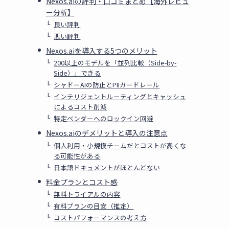
Nexos.aiの評判・口コミまとめ【海外レビュ
ー分析】
良い評判
悪い評判
Nexos.aiを導入する5つのメリット
200以上のモデルを「並列比較（Side-by-
Side）」できる
シャドーAIの防止とPIIガードレール
インテリジェントルーティングとキャッシュ
によるコスト削減
特定ベンダーへのロックイン回避
Nexos.aiのデメリットと導入の注意点
個人利用・小規模チームだとコストが高くな
る可能性がある
日本語ドキュメントがほとんどない
料金プランとコスト感
無料トライアルの内容
有料プランの目安（推定）
コストパフォーマンスの考え方