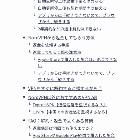
自動更新停止は返金作業とは異なる
自動更新停止後も契約期間内は使える
アプリからは手続きできないので、ブラウ
ザから手続きする
2年契約などの途中解約はできない
NordVPNから返金してもらう方法
返金を依頼する手順
返金してもらう際の注意点
Apple Storeで購入した場合は、返金できな
い
アプリからは手続きができないので、ブラ
ウザから手続きする
VPNをすぐに解約すると損するかも？
NordVPN以外におすすめのVPN2選
ExpressVPN【通信速度を重視するなら】
12VPN【中国での安定感を重視するなら】
FAQ：解約・返金でよくある質問
返金保証は何回でも使えますか？
App StoreやGoogle Play経由で購入した場合