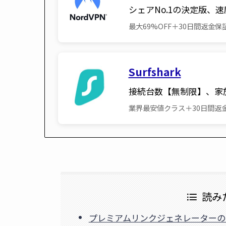
シェアNo.1の決定版、
最大69%OFF＋30日間返金保
Surfshark
接続台数【無制限】、家
業界最安値クラス＋30日間返
読み
プレミアムリンクジェネレーターの