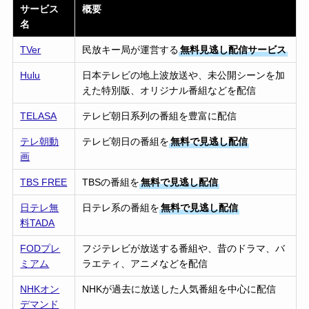
サービス
概要
名
TVer
民放キー局が運営する
無料見逃し配信サービス
Hulu
日本テレビの地上波放送や、未公開シーンを加
えた特別版、オリジナル番組などを配信
TELASA
テレビ朝日系列の番組を豊富に配信
テレ朝動
テレビ朝日の番組を
無料で見逃し配信
画
TBS FREE
TBSの番組を
無料で見逃し配信
日テレ無
日テレ系の番組を
無料で見逃し配信
料TADA
FODプレ
フジテレビが放送する番組や、昔のドラマ、バ
ミアム
ラエティ、アニメなどを配信
NHKオン
NHKが過去に放送した人気番組を中心に配信
デマンド