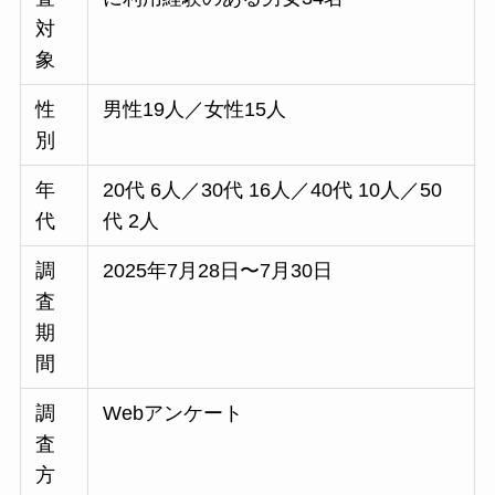
対
象
性
男性19人／女性15人
別
年
20代 6人／30代 16人／40代 10人／50
代
代 2人
調
2025年7月28日〜7月30日
査
期
間
調
Webアンケート
査
方