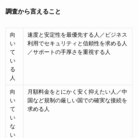
調査から言えること
向
速度と安定性を最優先する人／ビジネス
い
利用でセキュリティと信頼性を求める人
て
／サポートの手厚さを重視する人
い
る
人
向
月額料金をとにかく安く抑えたい人／中
い
国など規制の厳しい国での確実な接続を
て
求める人
い
な
い