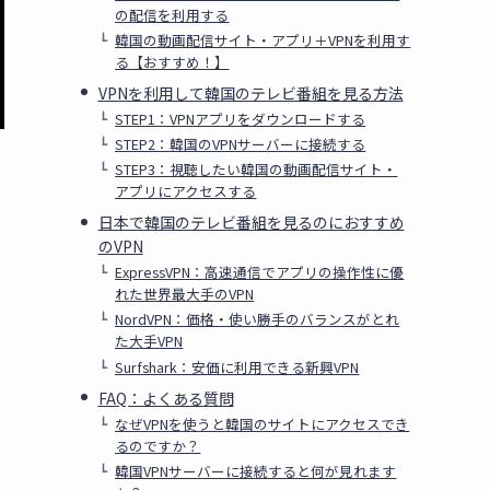
の配信を利用する
韓国の動画配信サイト・アプリ＋VPNを利用す
る【おすすめ！】
VPNを利用して韓国のテレビ番組を見る方法
STEP1：VPNアプリをダウンロードする
STEP2：韓国のVPNサーバーに接続する
STEP3：視聴したい韓国の動画配信サイト・
アプリにアクセスする
日本で韓国のテレビ番組を見るのにおすすめ
のVPN
ExpressVPN：高速通信でアプリの操作性に優
れた世界最大手のVPN
NordVPN：価格・使い勝手のバランスがとれ
た大手VPN
Surfshark：安価に利用できる新興VPN
FAQ：よくある質問
なぜVPNを使うと韓国のサイトにアクセスでき
るのですか？
韓国VPNサーバーに接続すると何が見れます