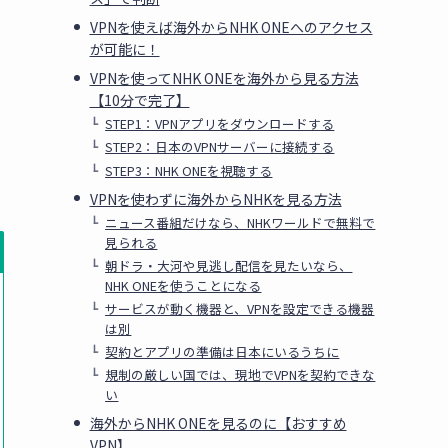
VPNを使えば海外からNHK ONEへのアクセス
が可能に！
VPNを使ってNHK ONEを海外から見る方法
【10分で完了】
STEP1：VPNアプリをダウンロードする
STEP2：日本のVPNサーバーに接続する
STEP3：NHK ONEを視聴する
VPNを使わずに海外からNHKを見る方法
ニュース番組だけなら、NHKワールドで無料で
見られる
朝ドラ・大河や見逃し配信を見たいなら、
NHK ONEを使うことになる
サービスが動く機器と、VPNを設定できる機器
は別
契約とアプリの準備は日本にいるうちに
規制の厳しい国では、現地でVPNを契約できな
い
海外からNHK ONEを見るのに【おすすめ
VPN】