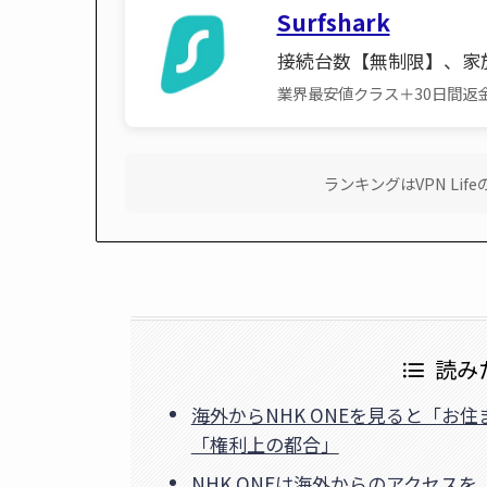
Surfshark
接続台数【無制限】、家
業界最安値クラス＋30日間返
ランキングはVPN Li
読み
海外からNHK ONEを見ると「お
「権利上の都合」
NHK ONEは海外からのアクセスを