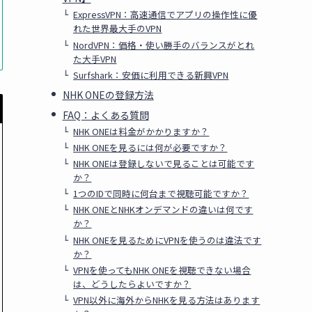
ExpressVPN：高速通信でアプリの操作性に優
れた世界最大手のVPN
NordVPN：価格・使い勝手のバランスがとれ
た大手VPN
Surfshark：安価に利用できる新興VPN
NHK ONEの登録方法
FAQ：よくある質問
NHK ONEは料金がかかりますか？
NHK ONEを見るには何が必要ですか？
NHK ONEは登録しないで見ることは可能です
か？
1つのIDで同時に何台まで視聴可能ですか？
NHK ONEとNHKオンデマンドの違いは何です
か？
NHK ONEを見るためにVPNを使うのは違法です
か？
VPNを使ってもNHK ONEを視聴できない場合
は、どうしたらよいですか？
VPN以外に海外からNHKを見る方法はあります